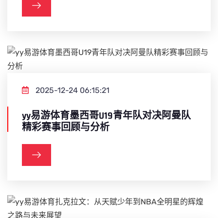
2025-12-24 06:15:21
yy易游体育墨西哥U19青年队对决阿曼队
精彩赛事回顾与分析