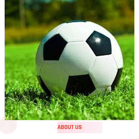
ABOUT US