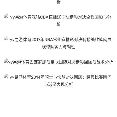
Yy易游体育辽宁男篮对阵
上海男篮精彩直播全程回
顾与分析
Yy易游体育咪咕CBA直播辽
宁队精彩对决全程回顾与
分析
Yy易游体育2017年NBA常规
赛精彩对决鹈鹕战胜篮网
Yy易游体育巴塞罗那与曼
展现球队实力与韧性
联国际对决精彩回顾与战
Yy易游体育2014年骑士与
术分析
快船对决回顾：经典比赛
瞬间与球星表现分析