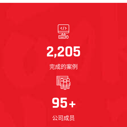
2,205
完成的案例
95
+
公司成员