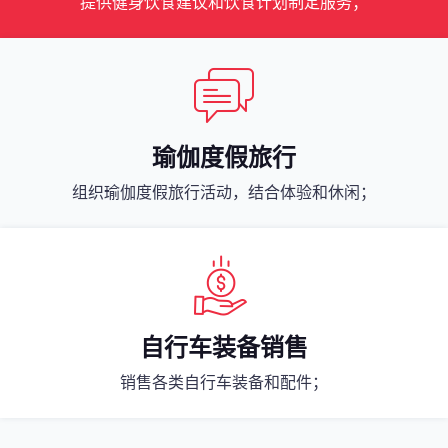
提供健身饮食建议和饮食计划制定服务；
瑜伽度假旅行
组织瑜伽度假旅行活动，结合体验和休闲；
自行车装备销售
销售各类自行车装备和配件；