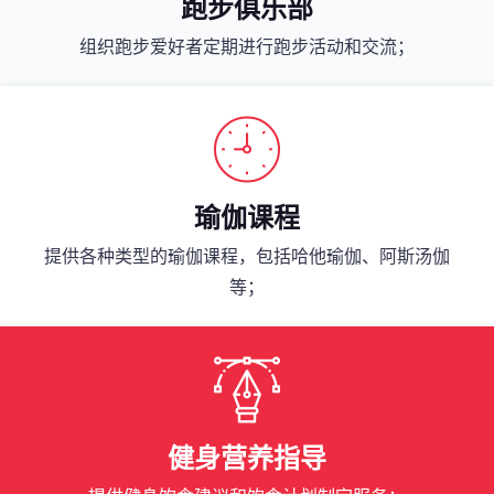
跑步俱乐部
组织跑步爱好者定期进行跑步活动和交流；
瑜伽课程
提供各种类型的瑜伽课程，包括哈他瑜伽、阿斯汤伽
等；
健身营养指导