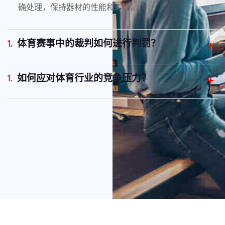
确处理，保持器材的性能和寿命。
1.
体育赛事中的裁判如何进行判罚？
1.
如何应对体育行业的竞争压力？