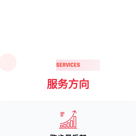
SERVICES
服务方向