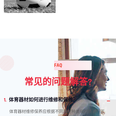
FAQ
常见的问题解答?
1.
体育器材如何进行维修和保养？
体育器材维修保养应根据不同器材种类和材质进行正