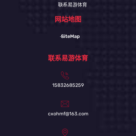
联系易游体育
网站地图
SiteMap
联系易游体育
15832685259
cxohmf@163.com