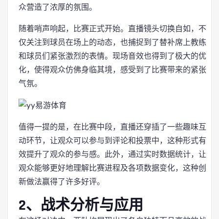
众营造了浓厚的氛围。
随着哨声响起，比赛正式开始。直播镜头切换自如，不
仅关注到球员在场上的动态，也捕捉到了替补席上教练
和球员们紧张激烈的表情。现场音效也得到了极大的优
化，使得观众仿佛身临其境，感受到了比赛带来的紧张
气氛。
值得一提的是，在比赛中段，直播还穿插了一些趣味互
动环节，让观众可以参与到评论和投票中，这种形式有
效提升了观众的参与感。此外，通过实时数据统计，让
观众能够更好地理解比赛进程及各项数据变化，这种创
新做法赢得了许多好评。
2、战术分析与应用