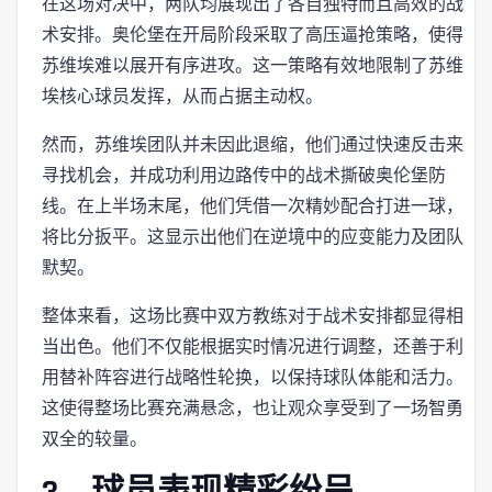
在这场对决中，两队均展现出了各自独特而且高效的战
术安排。奥伦堡在开局阶段采取了高压逼抢策略，使得
苏维埃难以展开有序进攻。这一策略有效地限制了苏维
埃核心球员发挥，从而占据主动权。
然而，苏维埃团队并未因此退缩，他们通过快速反击来
寻找机会，并成功利用边路传中的战术撕破奥伦堡防
线。在上半场末尾，他们凭借一次精妙配合打进一球，
将比分扳平。这显示出他们在逆境中的应变能力及团队
默契。
整体来看，这场比赛中双方教练对于战术安排都显得相
当出色。他们不仅能根据实时情况进行调整，还善于利
用替补阵容进行战略性轮换，以保持球队体能和活力。
这使得整场比赛充满悬念，也让观众享受到了一场智勇
双全的较量。
3、球员表现精彩纷呈