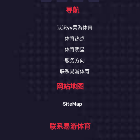
导航
认识yy易游体育
体育热点
体育明星
服务方向
联系易游体育
网站地图
SiteMap
联系易游体育