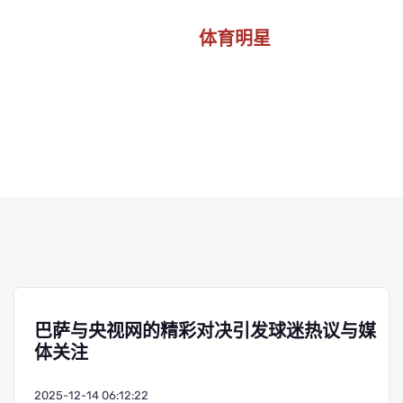
体育明星
首页
体育明星
巴萨与央视网的精彩对决引发球迷热议与媒
体关注
2025-12-14 06:12:22