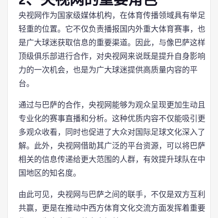
央视网作为国家级媒体机构，在体育传播领域具有举足
轻重的位置。它不仅负责播报国内外重大体育赛事，也
是广大球迷获取信息的重要渠道。因此，与像巴萨这样
顶级俱乐部进行合作，对央视网来说既是提升自身影响
力的一次机会，也是为广大球迷提供高质量内容的平
台。
通过与巴萨的合作，央视网能够为观众呈现更加生动且
专业化的赛事直播和分析。这种优质内容不仅能吸引更
多观众收看，同时也促进了大众对国际足球文化深入了
解。此外，央视网借助其广泛的平台资源，可以将巴萨
相关的信息传递给更大范围的人群，有效提升球队在中
国地区的知名度。
由此可见，央视网与巴萨之间的联手，不仅是双方互利
共赢，更是在推动中西方体育文化交流方面发挥着重要