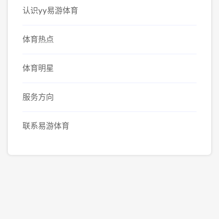
认识yy易游体育
体育热点
体育明星
服务方向
联系易游体育