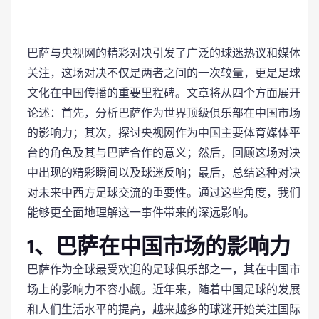
巴萨与央视网的精彩对决引发了广泛的球迷热议和媒体
关注，这场对决不仅是两者之间的一次较量，更是足球
文化在中国传播的重要里程碑。文章将从四个方面展开
论述：首先，分析巴萨作为世界顶级俱乐部在中国市场
的影响力；其次，探讨央视网作为中国主要体育媒体平
台的角色及其与巴萨合作的意义；然后，回顾这场对决
中出现的精彩瞬间以及球迷反响；最后，总结这种对决
对未来中西方足球交流的重要性。通过这些角度，我们
能够更全面地理解这一事件带来的深远影响。
1、巴萨在中国市场的影响力
巴萨作为全球最受欢迎的足球俱乐部之一，其在中国市
场上的影响力不容小觑。近年来，随着中国足球的发展
和人们生活水平的提高，越来越多的球迷开始关注国际