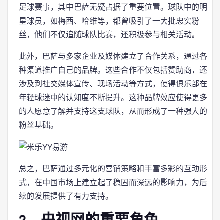
足球赛事，其中巴萨无疑占据了重要位置。球队中的明
星球员，如梅西、哈维等，都曾吸引了一大批忠实粉
丝，他们不仅追随球队比赛，还积极参与相关活动。
此外，巴萨与多家企业及媒体建立了合作关系，通过各
种渠道推广自己的品牌。这些合作不仅包括赞助商，还
涉及到社交媒体宣传、现场活动等方式，使得俱乐部在
年轻球迷中的认知度不断提升。这种品牌效应使得更多
的人愿意了解并支持这支球队，从而形成了一种强大的
粉丝基础。
总之，巴萨通过多元化的营销策略和丰富多彩的互动形
式，在中国市场上建立起了稳固而深远的影响力，为后
续的发展提供了有力支持。
2、央视网的重要角色