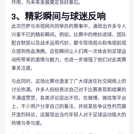
作用，为未来发展奠定良好基石。
3、精彩瞬间与球迷反响
此次巴萨与央视网共同举办的赛事中，涌现出许多令人
兴奋不已的精彩瞬间。例如，比赛中的绝妙进球、团队
配合默契以及战术运用巧妙，都令现场观众和电视前观
众感到热血沸腾。这些瞬间让人们再一次体会到足球运
动所带来的激情与魅力，也进一步增强了他们对此类赛
事关注度。
与此同时，这场比赛也激发了广大球迷在社交网络上的
讨论热潮。许多人纷纷表达自己对于比赛表现和结果的
不满或赞赏，各类评论层出不穷。在微博、微信等平台
上，不少用户分享自己的看法，并就某些争议性判罚展
开激烈辩论，这展现出当代年轻人对于足球运动极大的
热情与参与度。