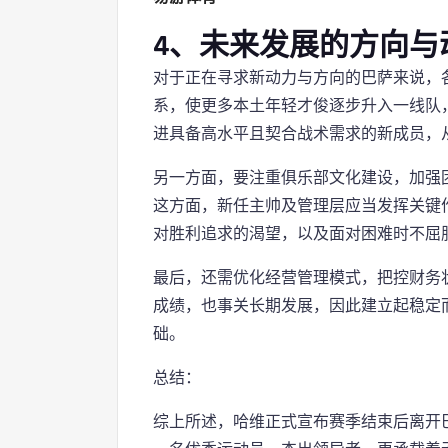
4、未来发展的方向与
对于正在寻求新动力与方向的巴萨来说，
系，使更多本土年轻才俊逐步升入一线队
进具备高水平且契合战术需求的新成员，
另一方面，要注重俱乐部文化建设，加强
这方面，新任主帅及管理层应当发挥关键
对胜利追求的渴望，以及面对困难时不屈
最后，还需优化经营管理模式，把控财务
成绩，也事关长期发展，因此建立起稳定
础。
总结：
综上所述，哈维正式宣布赛季结束后离开