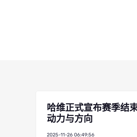
哈维正式宣布赛季结
动力与方向
2025-11-26 06:49:56