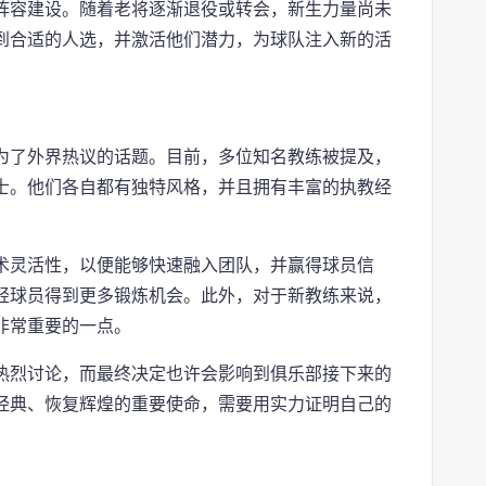
阵容建设。随着老将逐渐退役或转会，新生力量尚未
到合适的人选，并激活他们潜力，为球队注入新的活
为了外界热议的话题。目前，多位知名教练被提及，
士。他们各自都有独特风格，并且拥有丰富的执教经
术灵活性，以便能够快速融入团队，并赢得球员信
轻球员得到更多锻炼机会。此外，对于新教练来说，
非常重要的一点。
热烈讨论，而最终决定也许会影响到俱乐部接下来的
经典、恢复辉煌的重要使命，需要用实力证明自己的