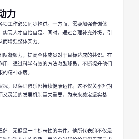
动力
各项工作必须同步推进。一方面，需要加强青训体
，实现人才自给自足。同时，通过合理补充外援，引
从而增强整体实力。
团队凝聚力，提高全体成员对于目标达成的共识。在
作用，通过科学有效的方法激励球员，不断提升他们
服的精神态度。
状况，以保证俱乐部持续健康运作。这不仅关乎短期
而又灵活的发展机制至关重要，为未来奠定坚实基
巴萨，无疑是一个标志性的事件。他所代表的不仅是