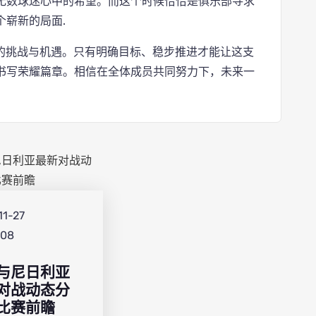
无数球迷心中的希望。而这个时候恰恰是俱乐部寻求
崭新的局面.
来新的挑战与机遇。只有明确目标、稳步推进才能让这支
书写荣耀篇章。相信在全体成员共同努力下，未来一
11-27
:08
与尼日利亚
对战动态分
比赛前瞻