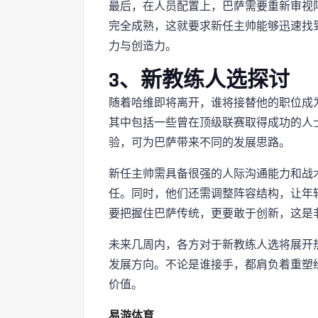
最后，在人员配置上，巴萨需要重新审视
完全成熟，这就要求新任主帅能够迅速找
力与创造力。
3、新教练人选探讨
随着哈维即将离开，谁将接替他的职位成
其中包括一些曾在顶级联赛取得成功的人
验，可为巴萨带来不同的发展思路。
新任主帅需具备很强的人际沟通能力和战
任。同时，他们还需调整阵容结构，让年
要把握住巴萨传统，更要敢于创新，这是
未来几周内，各方对于新教练人选将展开
发展方向。不论是谁接手，都肩负着重塑
价值。
易游体育