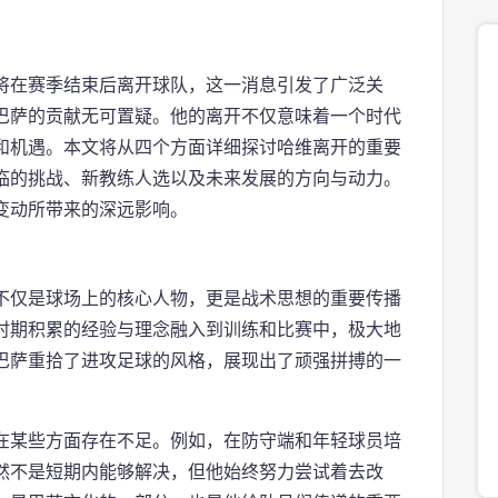
将在赛季结束后离开球队，这一消息引发了广泛关
巴萨的贡献无可置疑。他的离开不仅意味着一个时代
和机遇。本文将从四个方面详细探讨哈维离开的重要
临的挑战、新教练人选以及未来发展的方向与动力。
变动所带来的深远影响。
不仅是球场上的核心人物，更是战术思想的重要传播
时期积累的经验与理念融入到训练和比赛中，极大地
巴萨重拾了进攻足球的风格，展现出了顽强拼搏的一
在某些方面存在不足。例如，在防守端和年轻球员培
然不是短期内能够解决，但他始终努力尝试着去改