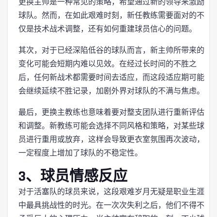
更换主帅是一种常见的策略，希望通过新的领导来激励
球队。然而，在如此艰难时刻，新任教练需要面对的不
仅是技术战术调整，还有如何重建球员信心的问题。
其次，对于已经深陷低谷的球队而言，新主帅所带来的
变化可能会短期内难以见效。在经过长时间的不胜之
后，任何新战术都需要时间去适应，而这段适应期可能
会继续延续不胜记录，加剧外界对球队的不满与焦虑。
最后，更换主教练也意味着要对整支团队进行重新评估
和调整。新教练可能会选择不同风格和策略，对某些球
员进行重用或放弃，这样会导致更衣室氛围再次波动，
一定程度上增加了球队的不稳定性。
3、球员情感反应
对于活塞队的球员来说，这段艰难岁月无疑是职业生涯
中最具挑战性的时光。在一次次失利之后，他们不得不