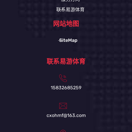
联系易游体育
网站地图
SiteMap
联系易游体育
15832685259
cxohmf@163.com