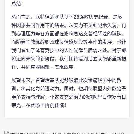
总结：
总而言之，底特律活塞队创下28连败历史纪录，是多
种因素共同作用下的结果。从实力不足到战术失调，再
到心理压力等各方面都在影响着这支曾经辉煌的球队。
而随着主教练辞职及球员情感反应等事件的发展，也让
我们看到了体育竞技中的人性光辉与脆弱之处。对于即
将迈向未来的新阶段，我们期待看到活塞队能够重新振
作，共同克服困难，实现蜕变。
展望未来，希望活塞队能够吸取此次惨痛经历中的教
训，将其化为前进动力。同时，也期待联盟内外能给予
更多支持与理解，让这支充满潜力的球队早日恢复昔日
荣光，在赛场上再创佳绩！