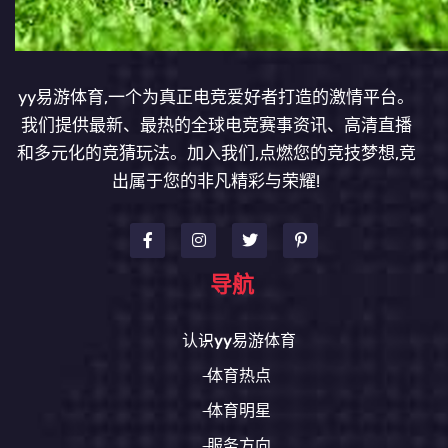
yy易游体育,一个为真正电竞爱好者打造的激情平台。
我们提供最新、最热的全球电竞赛事资讯、高清直播
和多元化的竞猜玩法。加入我们,点燃您的竞技梦想,竞
出属于您的非凡精彩与荣耀!
导航
认识yy易游体育
体育热点
体育明星
服务方向